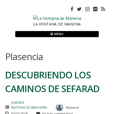
Skip
to
content
LA VENTANA DE MANENA
MENU
Plasencia
DESCUBRIENDO LOS
CAMINOS DE SEFARAD
EUROPA
NOTICIAS ÚLTIMA HORA
Manena
30/01/2018
No hay comentarios