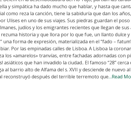
ella y simpática ha dado mucho que hablar, y hasta que cant
l como reza la canción, tiene la sabiduría que dan los años,
r Ulises en uno de sus viajes. Sus piedras guardan el poso 
ulmanes, judíos y los emigrantes recientes que llegan de sus
ezuma historia y que llora por lo que fue, un llanto dulce 
” una forma de expresión, materializada en el “fado – fatum
biar. Por las empinadas calles de Lisboa. A Lisboa la coronan
eza los «amarelos» tranvías, entre fachadas adornadas con p
asiáticos que han invadido la ciudad.. El famoso “28” cerca 
ga al barrio alto de Alfama del s. XVII y desciende de nuevo a
al reconstruyó después del terrible terremoto que
…Read Mo