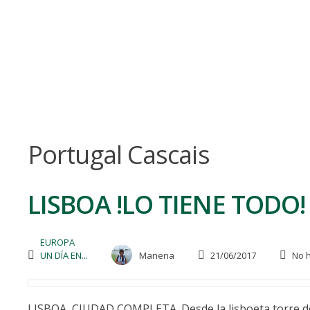
Skip
to
content
Portugal Cascais
LISBOA !LO TIENE TODO!
EUROPA
UN DÍA EN...
Manena
21/06/2017
No h
LISBOA, CIUDAD COMPLETA. Desde la lisboeta torre de 