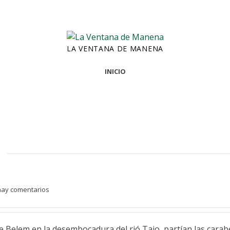
LA VENTANA DE MANENA
INICIO
ay comentarios
Belem en la desembocadura del rió Tajo, partían las carabe