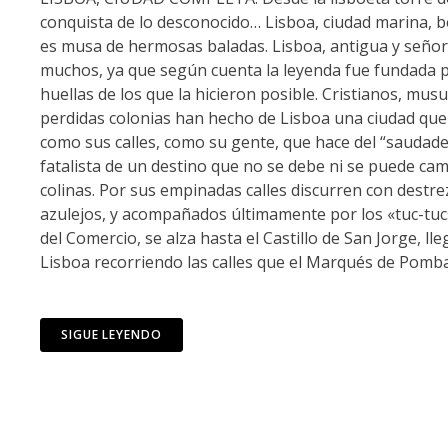
conquista de lo desconocido… Lisboa, ciudad marina, b
es musa de hermosas baladas. Lisboa, antigua y señoria
muchos, ya que según cuenta la leyenda fue fundada po
huellas de los que la hicieron posible. Cristianos, mus
perdidas colonias han hecho de Lisboa una ciudad que r
como sus calles, como su gente, que hace del “saudade
fatalista de un destino que no se debe ni se puede cam
colinas. Por sus empinadas calles discurren con destr
azulejos, y acompañados últimamente por los «tuc-tucs! 
del Comercio, se alza hasta el Castillo de San Jorge, lle
Lisboa recorriendo las calles que el Marqués de Pomb
SIGUE LEYENDO