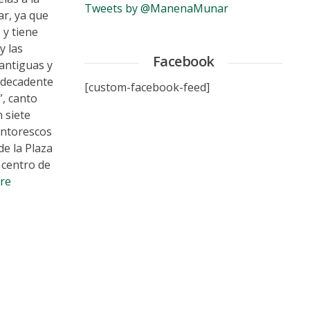
Tweets by @ManenaMunar
ar, ya que
 y tiene
y las
Facebook
 antiguas y
y decadente
[custom-facebook-feed]
”, canto
 siete
intorescos
de la Plaza
l centro de
re