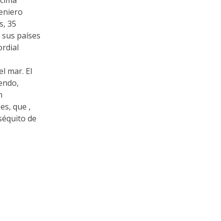
geniero
s, 35
 sus países
rdial
el mar. El
iendo,
n
es, que ,
séquito de