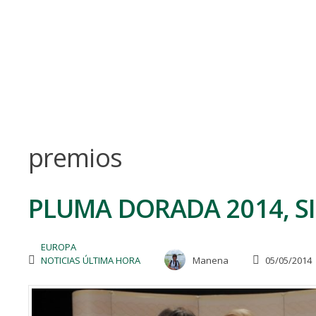
Skip
to
content
premios
PLUMA DORADA 2014, S
EUROPA
NOTICIAS ÚLTIMA HORA
Manena
05/05/2014