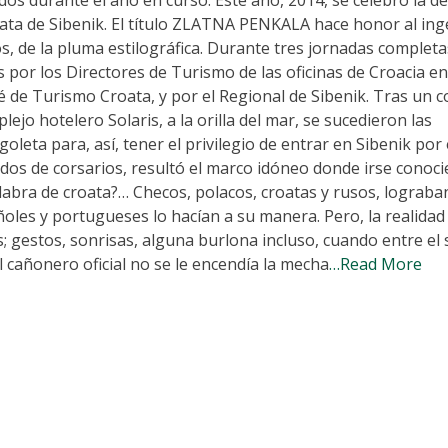
lmata de Sibenik. El título ZLATNA PENKALA hace honor al in
, de la pluma estilográfica. Durante tres jornadas completa
 por los Directores de Turismo de las oficinas de Croacia en
de Turismo Croata, y por el Regional de Sibenik. Tras un co
lejo hotelero Solaris, a la orilla del mar, se sucedieron las
oleta para, así, tener el privilegio de entrar en Sibenik por 
idos de corsarios, resultó el marco idóneo donde irse conoc
labra de croata?… Checos, polacos, croatas y rusos, lograba
oles y portugueses lo hacían a su manera. Pero, la realidad 
; gestos, sonrisas, alguna burlona incluso, cuando entre el 
l cañonero oficial no se le encendía la mecha
…Read More