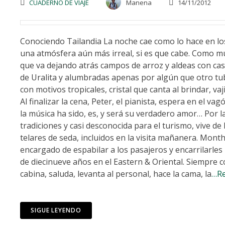
CUADERNO DE VIAJE
Manena
14/11/2012
Conociendo Tailandia La noche cae como lo hace en los 
una atmósfera aún más irreal, si es que cabe. Como m
que va dejando atrás campos de arroz y aldeas con cas
de Uralita y alumbradas apenas por algún que otro tu
con motivos tropicales, cristal que canta al brindar, va
Al finalizar la cena, Peter, el pianista, espera en el va
la música ha sido, es, y será su verdadero amor… Por la
tradiciones y casi desconocida para el turismo, vive de 
telares de seda, incluidos en la visita mañanera. Month
encargado de espabilar a los pasajeros y encarrilarles
de diecinueve años en el Eastern & Oriental. Siempre co
cabina, saluda, levanta al personal, hace la cama, la
…R
SIGUE LEYENDO