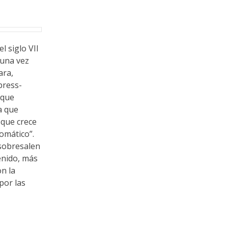
l siglo VII
 una vez
ara,
press-
 que
a que
 que crece
romático”.
 sobresalen
enido, más
n la
por las