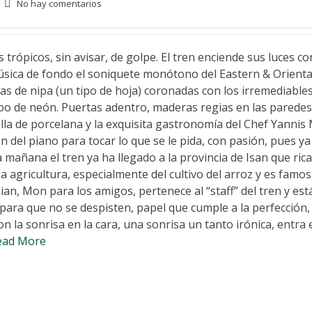
No hay comentarios
trópicos, sin avisar, de golpe. El tren enciende sus luces c
úsica de fondo el soniquete monótono del Eastern & Orienta
as de nipa (un tipo de hoja) coronadas con los irremediable
bo de neón. Puertas adentro, maderas regias en las paredes
jilla de porcelana y la exquisita gastronomía del Chef Yannis
gón del piano para tocar lo que se le pida, con pasión, pues ya
 mañana el tren ya ha llegado a la provincia de Isan que ric
la agricultura, especialmente del cultivo del arroz y es famo
ian, Mon para los amigos, pertenece al “staff” del tren y est
 para que no se despisten, papel que cumple a la perfección
n la sonrisa en la cara, una sonrisa un tanto irónica, entra 
ead More