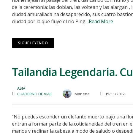
homenajean al pasaje del tren, danzando con ritmo y 
de la ceremonia; las doblan, las voltean y las alargan 
ciudad amurallada ha desaparecido, sus cuatro bastio
ciudad por la que fluye el río Ping
…Read More
SIGUE LEYENDO
Tailandia Legendaria. Cu
ASIA
CUADERNO DE VIAJE
Manena
15/11/2012
“No puedes esconder un elefante muerto bajo una flor de
entran a formar parte de la cotidianeidad del tren en el 
manos y reclinar la cabeza a modo de saludo o despedi