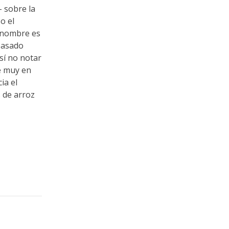
- sobre la
o el
u nombre es
pasado
sí no notar
me muy en
ia el
 de arroz