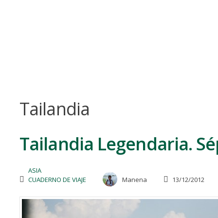
Skip
to
content
Tailandia
Tailandia Legendaria. S
ASIA
CUADERNO DE VIAJE
Manena
13/12/2012