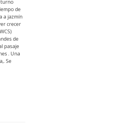
 turno
 tiempo de
a a jazmín
ver crecer
(WCS)
andes de
al pasaje
nes . Una
a,. Se