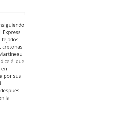
onsiguiendo
l Express
s tejados
, cretonas
 Martineau .
 dice él que
a en
sa por sus
á
, después
en la