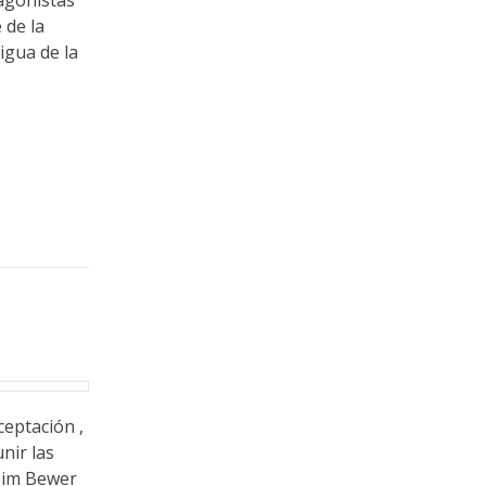
agonistas
 de la
igua de la
ceptación ,
unir las
 Tim Bewer