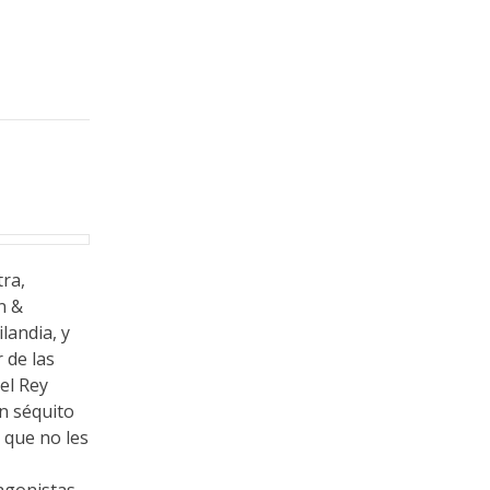
tra,
n &
landia, y
 de las
el Rey
Un séquito
 que no les