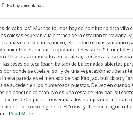
No hay comentarios
es de caballos” Muchas formas hay de nombrar a ésta villa de
Las calesas esperan a la entrada de la estación ferroviaria, y
 carro más colorido, más nuevo, el conductor más simpático p
gido, mientras Surachai – tripulante del Eastern & Oriental Ex
nto. Una vez acomodados en la calesa, comienza la caravana
 las casas de teca (baan bakao) de balconadas abiertas par
os por donde se cuela el sol, y de una vegetación exuberante
primera parada es el mercado de Kad Kao Jao, bullicioso y “a
hiles se suceden en los numerosos puestos. De vez en cuando
tas en papel de celofán. No es una cesta de Navidad; su cont
productos de limpieza… obsequio a los monjes que cuentan co
alimenticia , como higiénica. El “convoy” turístico sigue ruta 
 en
…Read More