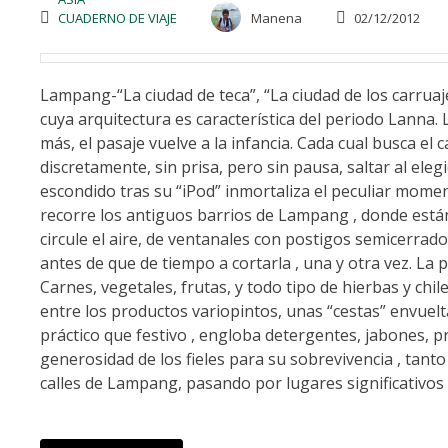
CUADERNO DE VIAJE
Manena
02/12/2012
Lampang-“La ciudad de teca”, “La ciudad de los carruaj
cuya arquitectura es característica del periodo Lanna. 
más, el pasaje vuelve a la infancia. Cada cual busca el
discretamente, sin prisa, pero sin pausa, saltar al ele
escondido tras su “iPod” inmortaliza el peculiar mome
recorre los antiguos barrios de Lampang , donde están
circule el aire, de ventanales con postigos semicerrad
antes de que de tiempo a cortarla , una y otra vez. La 
Carnes, vegetales, frutas, y todo tipo de hierbas y c
entre los productos variopintos, unas “cestas” envuel
práctico que festivo , engloba detergentes, jabones, 
generosidad de los fieles para su sobrevivencia , tanto 
calles de Lampang, pasando por lugares significativos