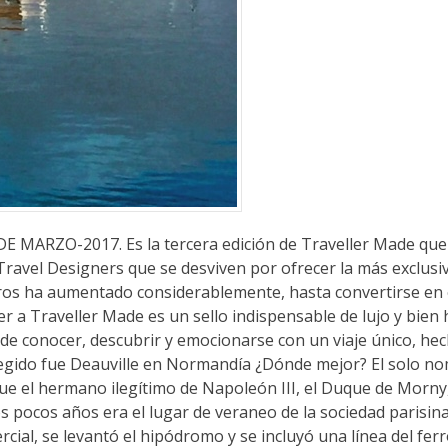
ARZO-2017. Es la tercera edición de Traveller Made que 
el Designers que se desviven por ofrecer la más exclusi
bros ha aumentado considerablemente, hasta convertirse en
r a Traveller Made es un sello indispensable de lujo y bien 
 de conocer, descubrir y emocionarse con un viaje único, he
legido fue Deauville en Normandía ¿Dónde mejor? El solo n
 que el hermano ilegítimo de Napoleón III, el Duque de Morn
s pocos años era el lugar de veraneo de la sociedad parisina, 
l, se levantó el hipódromo y se incluyó una línea del ferro