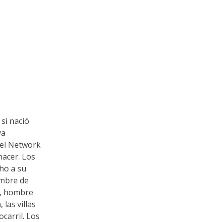
si nació
va
 el Network
hacer. Los
cho a su
ombre de
y, hombre
las villas
carril. Los