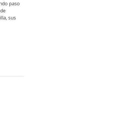
ando paso
 de
lla, sus