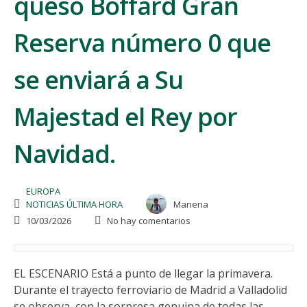
queso Boffard Gran
Reserva número 0 que
se enviará a Su
Majestad el Rey por
Navidad.
EUROPA
NOTICIAS ÚLTIMA HORA
Manena
10/03/2026
No hay comentarios
EL ESCENARIO Está a punto de llegar la primavera.
Durante el trayecto ferroviario de Madrid a Valladolid
se observa, con la sorpresa genuina de todas las