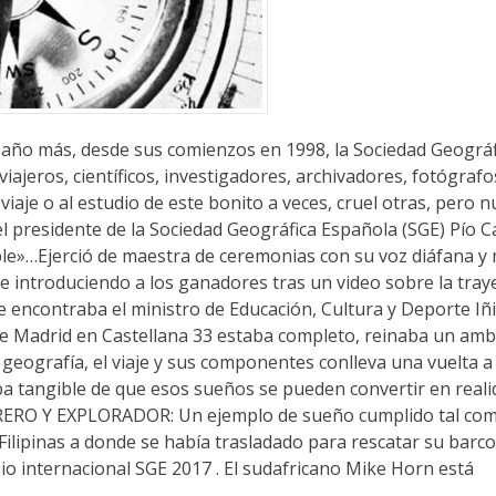
 más, desde sus comienzos en 1998, la Sociedad Geográf
ajeros, científicos, investigadores, archivadores, fotógrafo
viaje o al estudio de este bonito a veces, cruel otras, pero 
el presidente de la Sociedad Geográfica Española (SGE) Pío C
ible»…Ejerció de maestra de ceremonias con su voz diáfana y
e introduciendo a los ganadores tras un video sobre la tray
e encontraba el ministro de Educación, Cultura y Deporte Iñ
e Madrid en Castellana 33 estaba completo, reinaba un amb
a geografía, el viaje y sus componentes conlleva una vuelta 
ba tangible de que esos sueños se pueden convertir en reali
ERO Y EXPLORADOR: Un ejemplo de sueño cumplido tal como
ilipinas a donde se había trasladado para rescatar su barco
emio internacional SGE 2017 . El sudafricano Mike Horn está