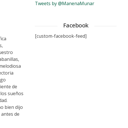
Tweets by @ManenaMunar
Facebook
[custom-facebook-feed]
ica
s,
nuestro
abanillas,
 melodiosa
ectoria
igo
iente de
a los sueños
dad.
 bien dijo
 antes de