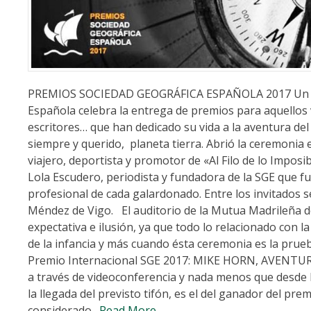
PREMIOS SOCIEDAD GEOGRÁFICA ESPAÑOLA 2017 Un año
Española celebra la entrega de premios para aquellos vi
escritores… que han dedicado su vida a la aventura del 
siempre y querido, planeta tierra. Abrió la ceremonia 
viajero, deportista y promotor de «Al Filo de lo Impos
Lola Escudero, periodista y fundadora de la SGE que fu
profesional de cada galardonado. Entre los invitados s
Méndez de Vigo. El auditorio de la Mutua Madrileña d
expectativa e ilusión, ya que todo lo relacionado con l
de la infancia y más cuando ésta ceremonia es la prue
Premio Internacional SGE 2017: MIKE HORN, AVENTUR
a través de videoconferencia y nada menos que desde F
la llegada del previsto tifón, es el del ganador del pr
considerado
…Read More