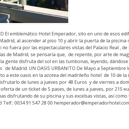
emblemático Hotel Emperador, sito en uno de esos edifi
drid, al ascender al piso 10 y abrir la puerta de la piscina
no fuera por las espectaculares vistas del Palacio Real , de
pulas de Madrid, se pensaría que, de repente, por arte de magi
 la gente disfruta del sol en las tumbonas, leyendo, dándos
ses¨de Madrid. UN OASIS URBANITO De Mayo a Septiembre l
o a este oasis en la azotea del madrileño hotel de 10 de l
isfrutarlo de lunes a jueves por 48 Euros y de viernes a do
ferta de un ticket de 5 pases, de lunes a jueves, por 215 eu
s disfrutando de su piscina y sus excelsas vistas, así como 
id Telf.: 0034 91 547 28 00 hemperador@emperadorhotel.co