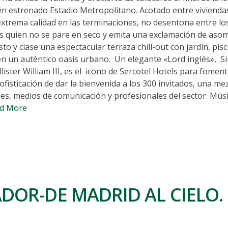
cién estrenado Estadio Metropolitano. Acotado entre vivienda
xtrema calidad en las terminaciones, no desentona entre los 
es quien no se pare en seco y emita una exclamación de aso
to y clase una espectacular terraza chill-out con jardín, pisc
n un auténtico oasis urbano. Un elegante «Lord inglés», Si
ister William III, es el icono de Sercotel Hotels para fomenta
fisticación de dar la bienvenida a los 300 invitados, una me
des, medios de comunicación y profesionales del sector. Músi
d More
DOR-DE MADRID AL CIELO.