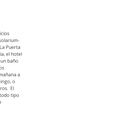
cios
-solarium-
 La Puerta
a, el hotel
e un baño
os
a mañana a
mingo, o
ros. El
todo tipo
m