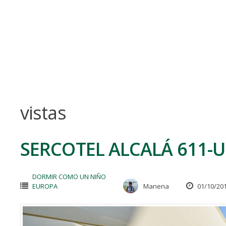
Skip
to
content
vistas
SERCOTEL ALCALÁ 611-
DORMIR COMO UN NIÑO
EUROPA
Manena
01/10/20