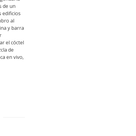
s de un
edificios
mbro al
ina y barra
r
r el cóctel
zcla de
ca en vivo,