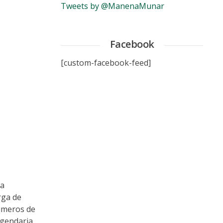
Tweets by @ManenaMunar
Facebook
[custom-facebook-feed]
la
rga de
números de
legendaria