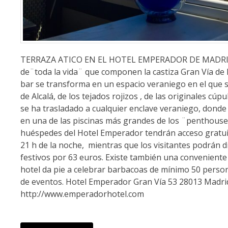
TERRAZA ATICO EN EL HOTEL EMPERADOR DE MADRID El 
de¨toda la vida¨ que componen la castiza Gran Vía de Ma
bar se transforma en un espacio veraniego en el que si 
de Alcalá, de los tejados rojizos , de las originales cú
se ha trasladado a cualquier enclave veraniego, donde
en una de las piscinas más grandes de los ¨penthou
huéspedes del Hotel Emperador tendrán acceso gratuit
21 h de la noche, mientras que los visitantes podrán d
festivos por 63 euros. Existe también una conveniente o
hotel da pie a celebrar barbacoas de mínimo 50 persona
de eventos. Hotel Emperador Gran Vía 53 28013 Madr
http://www.emperadorhotel.com