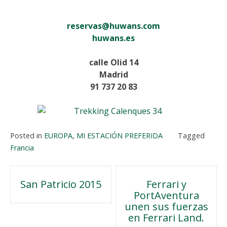
reservas@
huwans.com
huwans.es
calle Olid 14
Madrid
91 737 20 83
Posted in
EUROPA
,
MI ESTACIÓN PREFERIDA
Tagged
Francia
Navegación
San Patricio 2015
Ferrari y
PortAventura
de
unen sus fuerzas
en Ferrari Land.
entradas