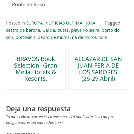
Ponte do Ruso
Posted in
EUROPA
,
NOTICIAS ÚLTIMA HORA
Tagged
castro de baroña
,
Galicia
,
outes
,
playa río sieira
,
porto do
son
,
portosín s. pedro de muros
,
ría de muros-noia
Navegación
BRAVOS Book
ALCAZAR DE SAN
Selection- Gran
JUAN-FERIA DE
de
Meliá Hotels &
LOS SABORES
Resorts.
(26-29 Abril)
entradas
Deja una respuesta
Tu dirección de correo electrónico no será publicada.
Los campos
obligatorios están marcados con
*