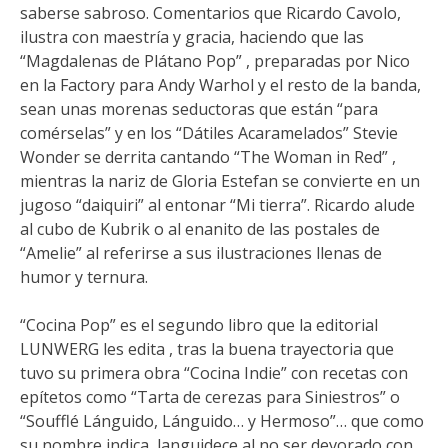
saberse sabroso. Comentarios que Ricardo Cavolo,
ilustra con maestría y gracia, haciendo que las
“Magdalenas de Plátano Pop” , preparadas por Nico
en la Factory para Andy Warhol y el resto de la banda,
sean unas morenas seductoras que están “para
comérselas” y en los “Dátiles Acaramelados” Stevie
Wonder se derrita cantando “The Woman in Red” ,
mientras la nariz de Gloria Estefan se convierte en un
jugoso “daiquiri” al entonar “Mi tierra”. Ricardo alude
al cubo de Kubrik o al enanito de las postales de
“Amelie” al referirse a sus ilustraciones llenas de
humor y ternura.
“Cocina Pop” es el segundo libro que la editorial
LUNWERG les edita , tras la buena trayectoria que
tuvo su primera obra “Cocina Indie” con recetas con
epítetos como “Tarta de cerezas para Siniestros” o
“Soufflé Lánguido, Lánguido… y Hermoso”… que como
su nombre indica, languidece al no ser devorado con