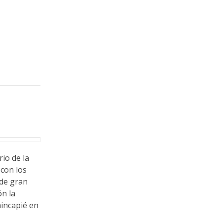
io de la
 con los
 de gran
ón la
hincapié en