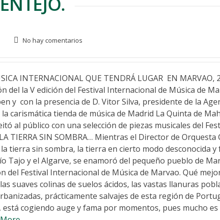
ENTEJO.
No hay comentarios
ÚSICA INTERNACIONAL QUE TENDRÁ LUGAR EN MARVAO, 2
n del la V edición del Festival Internacional de Música de Ma
pen y con la presencia de D. Vitor Silva, presidente de la Age
 la carismática tienda de música de Madrid La Quinta de Mah
tó al público con una selección de piezas musicales del Festi
LA TIERRA SIN SOMBRA… Mientras el Director de Orquesta 
, la tierra sin sombra, la tierra en cierto modo desconocida y
l río Tajo y el Algarve, se enamoró del pequeño pueblo de Ma
n del Festival Internacional de Música de Marvao. Qué mejo
s, las suaves colinas de suelos ácidos, las vastas llanuras pob
rbanizadas, prácticamente salvajes de esta región de Portug
, está cogiendo auge y fama por momentos, pues mucho es 
 More