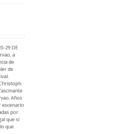
0-29 DE
rvao, a
ncia de
ler de
val.
Christoph
 fascinante
rvao. Años
r escenario
ladas por
al que sí
lo que