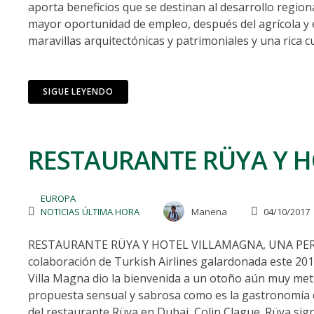
aporta beneficios que se destinan al desarrollo regiona
mayor oportunidad de empleo, después del agrícola y el
maravillas arquitectónicas y patrimoniales y una rica cu
SIGUE LEYENDO
RESTAURANTE RÜYA Y H
EUROPA
NOTICIAS ÚLTIMA HORA
Manena
04/10/2017
RESTAURANTE RÜYA Y HOTEL VILLAMAGNA, UNA PERFEC
colaboración de Turkish Airlines galardonada este 201
Villa Magna dio la bienvenida a un otoño aún muy me
propuesta sensual y sabrosa como es la gastronomía clá
del restaurante Rüya en Dubai, Colin Clague. Rüya sig