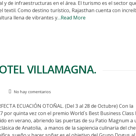
l y de infraestructuras en el área. El turismo es el sector q
 textil. Como destino turístico, Rajasthan cuenta con increí
ltura llena de vibrantes y
…Read More
OTEL VILLAMAGNA.
No hay comentarios
TA ECUACIÓN OTOÑAL. (Del 3 al 28 de Octubre) Con la
7 por quinta vez con el premio World´s Best Business Class
tido en verano, abriendo las puertas de su Patio Magnum a 
sica de Anatolia, a manos de la sapiencia culinaria del che
nifica sueño y hacer soñar es el objetivo del Grupo Dogus al