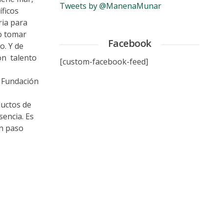
Tweets by @ManenaMunar
íficos
ria para
do tomar
Facebook
o. Y de
con talento
[custom-facebook-feed]
a Fundación
ductos de
sencia. Es
un paso