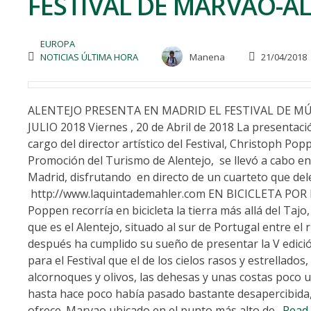
FESTIVAL DE MARVAO-AL
EUROPA
NOTICIAS ÚLTIMA HORA
Manena
21/04/2018
ALENTEJO PRESENTA EN MADRID EL FESTIVAL DE M
JULIO 2018 Viernes , 20 de Abril de 2018 La presentació
cargo del director artístico del Festival, Christoph Pop
Promoción del Turismo de Alentejo, se llevó a cabo en
Madrid, disfrutando en directo de un cuarteto que delei
http://www.laquintademahler.com EN BICICLETA POR 
Poppen recorría en bicicleta la tierra más allá del Tajo
que es el Alentejo, situado al sur de Portugal entre e
después ha cumplido su sueño de presentar la V edició
para el Festival que el de los cielos rasos y estrellado
alcornoques y olivos, las dehesas y unas costas poco u
hasta hace poco había pasado bastante desapercibida
ofrece. Marvao ubicado en el punto más alto de
…Read