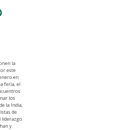
O
onen la
Por este
 enero en
 feria, el
encuentros
nar los
e la India,
istas de
l liderazgo
than y