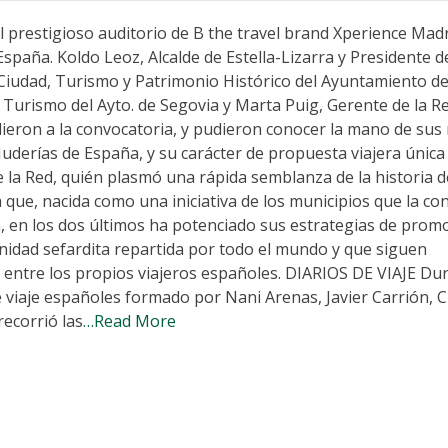
prestigioso auditorio de B the travel brand Xperience Madr
spaña. Koldo Leoz, Alcalde de Estella-Lizarra y Presidente d
la Ciudad, Turismo y Patrimonio Histórico del Ayuntamiento de 
 Turismo del Ayto. de Segovia y Marta Puig, Gerente de la R
ieron a la convocatoria, y pudieron conocer la mano de su
 Juderías de España, y su carácter de propuesta viajera única
la Red, quién plasmó una rápida semblanza de la historia d
 que, nacida como una iniciativa de los municipios que la c
, en los dos últimos ha potenciado sus estrategias de prom
unidad sefardita repartida por todo el mundo y que siguen
entre los propios viajeros españoles. DIARIOS DE VIAJE Dur
 viaje españoles formado por Nani Arenas, Javier Carrión, 
ecorrió las
…Read More