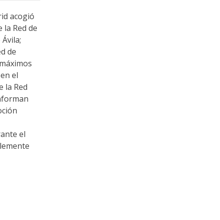
id acogió
e la Red de
Ávila;
ed de
s máximos
 en el
e la Red
onforman
oción
ante el
Clemente