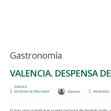
Skip
to
content
Gastronomía
VALENCIA. DESPENSA D
EUROPA
NOTICIAS ÚLTIMA HORA
Manena
09/04/2025
Si hay una ciudad que pueda jactarse de tenerlo todo, e