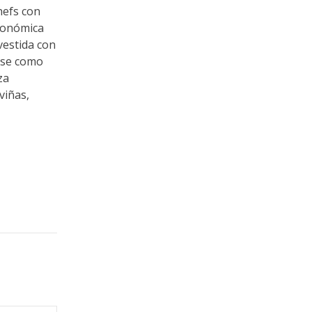
hefs con
tronómica
vestida con
irse como
za
viñas,