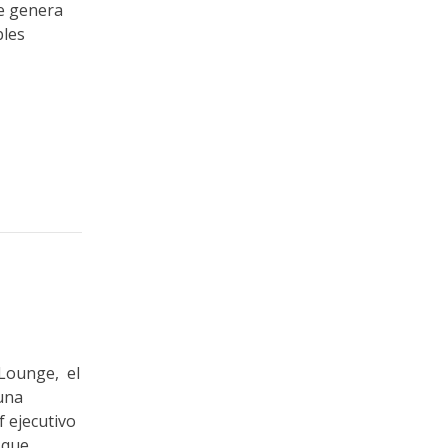
ue genera
bles
 Lounge, el
una
f ejecutivo
 que